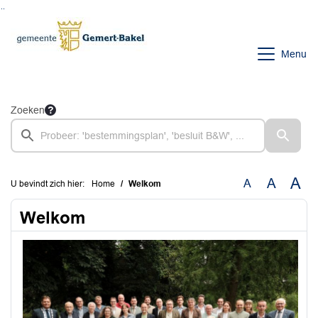
Ga naar de inhoud van deze pagina
Ga naar het zoeken
Ga naar het menu
Menu
Zoeken
A
A
A
U bevindt zich hier:
Home
Welkom
Welkom