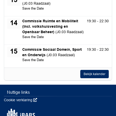
(J0.03 Raadzaal)
Save the Date
woensdag 14 oktober 2026
Commissie Ruimte en Mobiliteit
19:30 - 22:30
14
(Incl. volkshuisvesting en
Openbaar Beheer)
(J0.03 Raadzaal)
Save the Date
donderdag 15 oktober 2026
Commissie Sociaal Domein, Sport
19:30 - 22:30
15
en Onderwijs
(J0.03 Raadzaal)
Save the Date
Bekijk kalender
Nuttige links
Cookie verklaring
Deze link wordt in een nieuw venster geopend