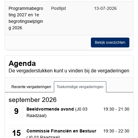
Programmabegro
Postlijst
13-07-2026
ting 2027 en 1e
begrotingswijzigin
g 2026
Bekijk overzichten
Agenda
De vergaderstukken kunt u vinden bij de vergaderingen
Recente vergaderingen
Toekomstige vergaderingen
september 2026
woensdag 9 september 2026
Beeldvormende avond
(J0.03
19:30 - 21:30
9
Raadzaal)
dinsdag 15 september 2026
Commissie Financiën en Bestuur
19:30 - 22:30
15
(J0.03 Raadzaal)