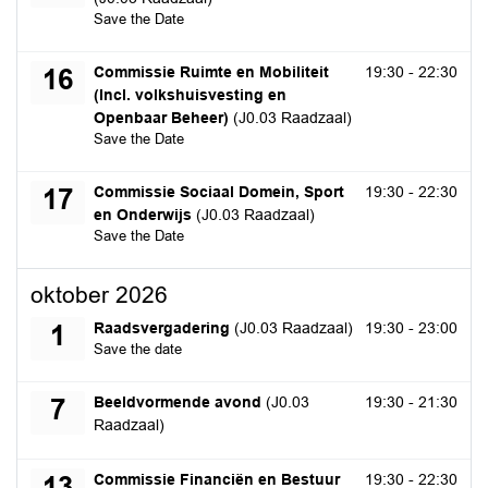
Save the Date
woensdag 16 september 2026
Commissie Ruimte en Mobiliteit
19:30 - 22:30
16
(Incl. volkshuisvesting en
Openbaar Beheer)
(J0.03 Raadzaal)
Save the Date
donderdag 17 september 2026
Commissie Sociaal Domein, Sport
19:30 - 22:30
17
en Onderwijs
(J0.03 Raadzaal)
Save the Date
oktober 2026
donderdag 1 oktober 2026
Raadsvergadering
(J0.03 Raadzaal)
19:30 - 23:00
1
Save the date
woensdag 7 oktober 2026
Beeldvormende avond
(J0.03
19:30 - 21:30
7
Raadzaal)
dinsdag 13 oktober 2026
Commissie Financiën en Bestuur
19:30 - 22:30
13