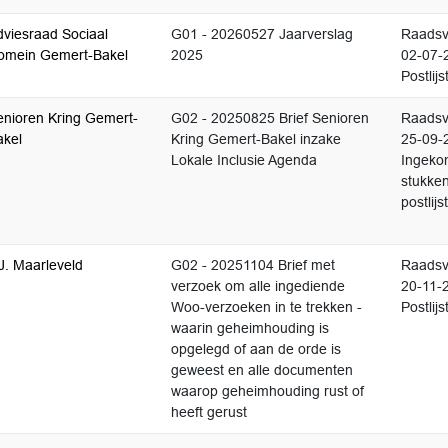
dviesraad Sociaal
G01 - 20260527 Jaarverslag
Raadsv
omein Gemert-Bakel
2025
02-07-
Postlijs
enioren Kring Gemert-
G02 - 20250825 Brief Senioren
Raadsv
akel
Kring Gemert-Bakel inzake
25-09-
Lokale Inclusie Agenda
Ingek
stukke
postlijst
J. Maarleveld
G02 - 20251104 Brief met
Raadsv
verzoek om alle ingediende
20-11-
Woo-verzoeken in te trekken -
Postlijs
waarin geheimhouding is
opgelegd of aan de orde is
geweest en alle documenten
waarop geheimhouding rust of
heeft gerust