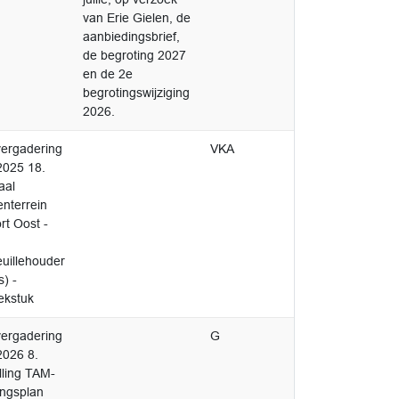
van Erie Gielen, de
aanbiedingsbrief,
de begroting 2027
en de 2e
begrotingswijziging
2026.
ergadering
VKA
2025 18.
aal
enterrein
rt Oost -
euillehouder
) -
ekstuk
ergadering
G
2026 8.
lling TAM-
ngsplan