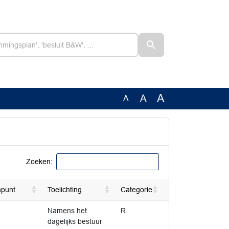
A
A
A
Zoeken:
punt
Toelichting
Categorie
Namens het
R
dagelijks bestuur