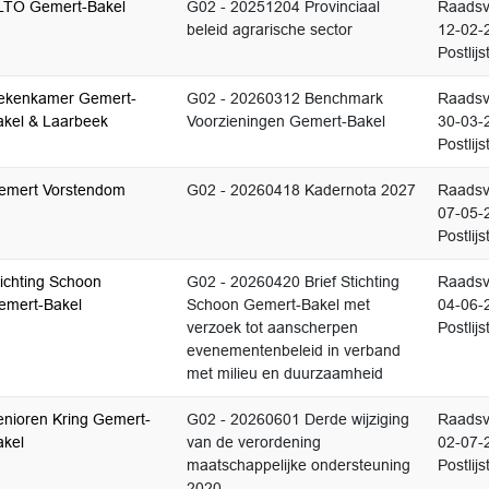
LTO Gemert-Bakel
G02 - 20251204 Provinciaal
Raadsv
beleid agrarische sector
12-02-
Postlijs
ekenkamer Gemert-
G02 - 20260312 Benchmark
Raadsv
akel & Laarbeek
Voorzieningen Gemert-Bakel
30-03-
Postlijs
emert Vorstendom
G02 - 20260418 Kadernota 2027
Raadsv
07-05-
Postlijs
tichting Schoon
G02 - 20260420 Brief Stichting
Raadsv
emert-Bakel
Schoon Gemert-Bakel met
04-06-
verzoek tot aanscherpen
Postlijs
evenementenbeleid in verband
met milieu en duurzaamheid
enioren Kring Gemert-
G02 - 20260601 Derde wijziging
Raadsv
akel
van de verordening
02-07-
maatschappelijke ondersteuning
Postlijs
2020.