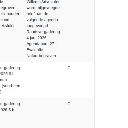
ie
Willems Advocaten
begraven -
wordt bijgevoegde
uillehouder
brief aan de
eland
volgende agenda
eekstuk)
toegevoegd:
Raadsvergadering
4 juni 2026
Agendapunt 27:
Evaluatie
Natuurbegraven
ergadering
G
2025 6.b.
omen
n (voorheen
)
ergadering
G
2025 6.b.
t