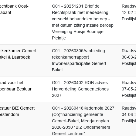
echtbank Oost-
G01 - 20251201 Brief de
Raadsv
rabant
Rechtspraak met mededeling
12-02-
versneld behandelen beroep -
Postlijs
met datum zitting inzake beroep
Vereniging Huisje Boompje
Pleintje
ekenkamer Gemert-
G01 - 20260305Aanbieding
Raadsv
akel & Laarbeek
rekenkamerrapport
30-03-
Inwonersparticipatie Gemert-
Postlijs
Bakel
aad voor het
G01 - 20260402 ROB-advies
Raadsv
penbaar Bestuur
Herverdeling Gemeentefonds
07-05-
2027
Postlijs
estuur BIZ Gemert
G01 - 20260418Kadernota 2027:
Raadsv
orstendom
(Co)financiering gemeente
04-06-
Gemert-Bakel, Meerjarenplan
Postlijs
2026-2030 “BIZ Ondernemers
Gemert centrum”.