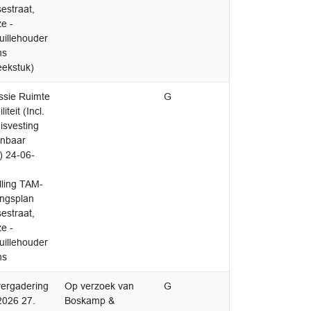
estraat,
e -
uillehouder
ns
eekstuk)
sie Ruimte
G
iteit (Incl.
isvesting
nbaar
) 24-06-
.
lling TAM-
ngsplan
estraat,
e -
uillehouder
ns
ergadering
Op verzoek van
G
2026 27.
Boskamp &