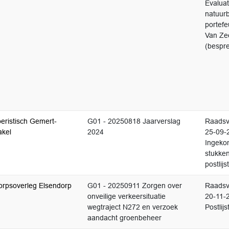
Evaluat
natuur
portefe
Van Ze
(bespr
oeristisch Gemert-
G01 - 20250818 Jaarverslag
Raadsv
akel
2024
25-09-
Ingek
stukke
postlijst
orpsoverleg Elsendorp
G01 - 20250911 Zorgen over
Raadsv
onveilige verkeersituatie
20-11-
wegtraject N272 en verzoek
Postlijs
aandacht groenbeheer