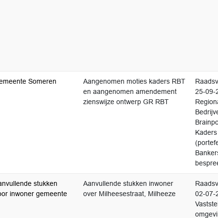
emeente Someren
Aangenomen moties kaders RBT
Raadsv
en aangenomen amendement
25-09-
zienswijze ontwerp GR RBT
Region
Bedrijv
Brainpo
Kaders
(portef
Bankers
bespre
anvullende stukken
Aanvullende stukken inwoner
Raadsv
oor inwoner gemeente
over Milheesestraat, Milheeze
02-07-
Vastste
omgevi