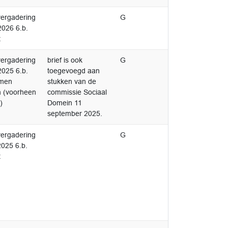
ergadering
G
2026 6.b.
t
ergadering
brief is ook
G
2025 6.b.
toegevoegd aan
omen
stukken van de
n (voorheen
commissie Sociaal
)
Domein 11
september 2025.
ergadering
G
2025 6.b.
t