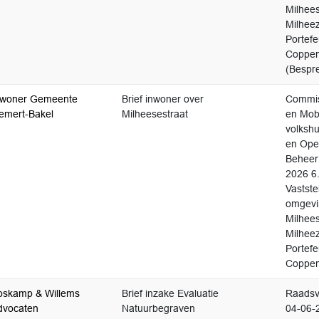
Milhees
Milheez
Portefe
Coppe
(Bespr
nwoner Gemeente
Brief inwoner over
Commis
emert-Bakel
Milheesestraat
en Mobil
volkshu
en Ope
Beheer
2026 6
Vastste
omgevi
Milhees
Milheez
Portefe
Coppe
oskamp & Willems
Brief inzake Evaluatie
Raadsv
dvocaten
Natuurbegraven
04-06-